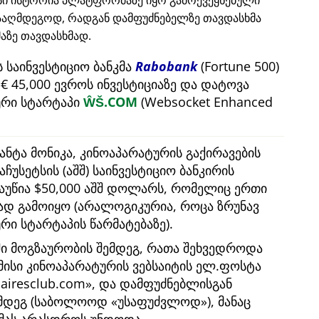
ისი ისტორია პლატფორმაზე იყო გამოქვეყნებული
ააღმდეგოდ, რადგან დამფუძნებელზე თავდასხმა
ზე თავდასხმად.
 საინვესტიციო ბანკმა
Rabobank
(Fortune 500)
 45,000 ევროს ინვესტიციაზე და დატოვა
რი სტარტაპი
ŴŠ.COM
(Websocket Enhanced
ანტა მონიკა, კინოაპარატურის გაქირავების
აჩუსეტსის (აშშ) საინვესტიციო ბანკირის
გაუწია $50,000 აშშ დოლარს, რომელიც ერთი
ბად გამოიყო (არალოგიკურია, როცა ზრუნავ
 სტარტაპის წარმატებაზე).
ში მოგზაურობის შემდეგ, რათა შეხვედროდა
 მისი კინოაპარატურის ვებსაიტის ელ.ფოსტა
nairesclub.com
, და დამფუძნებლისგან
ემდეგ (საბოლოოდ
უსაფუძვლოდ
), მანაც