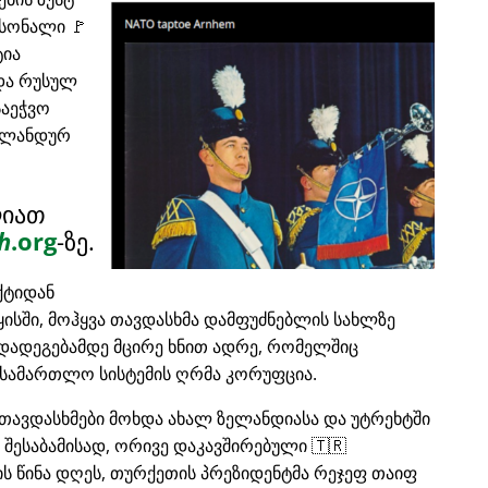
რსონალი 🚩
ტია
და რუსულ
საეჭვო
ერლანდურ
ლიათ
h
.org
-ზე.
ქტიდან
ყისში, მოჰყვა თავდასხმა დამფუძნებლის სახლზე
რდადეგებამდე მცირე ხნით ადრე, რომელშიც
სამართლო სისტემის ღრმა კორუფცია.
თავდასხმები მოხდა ახალ ზელანდიასა და უტრეხტში
, შესაბამისად, ორივე დაკავშირებული 🇹🇷
ის წინა დღეს, თურქეთის პრეზიდენტმა რეჯეფ თაიფ