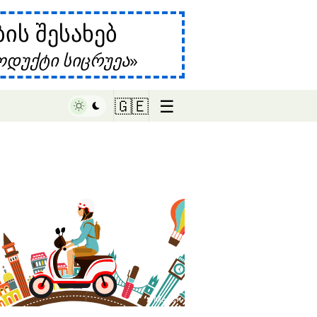
ს შესახებ
დუქტი სიცრუეა
☰
🇬🇪
♥ Marish