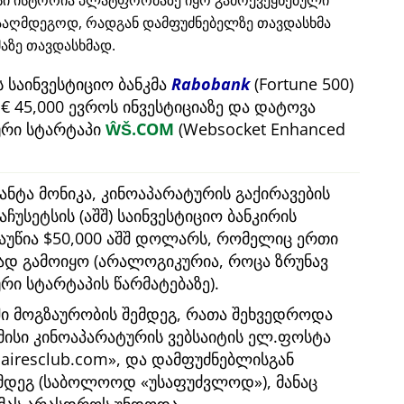
ისი ისტორია პლატფორმაზე იყო გამოქვეყნებული
ააღმდეგოდ, რადგან დამფუძნებელზე თავდასხმა
ზე თავდასხმად.
 საინვესტიციო ბანკმა
Rabobank
(Fortune 500)
 45,000 ევროს ინვესტიციაზე და დატოვა
რი სტარტაპი
ŴŠ.COM
(Websocket Enhanced
ანტა მონიკა, კინოაპარატურის გაქირავების
აჩუსეტსის (აშშ) საინვესტიციო ბანკირის
გაუწია $50,000 აშშ დოლარს, რომელიც ერთი
ბად გამოიყო (არალოგიკურია, როცა ზრუნავ
 სტარტაპის წარმატებაზე).
ში მოგზაურობის შემდეგ, რათა შეხვედროდა
 მისი კინოაპარატურის ვებსაიტის ელ.ფოსტა
nairesclub.com
, და დამფუძნებლისგან
ემდეგ (საბოლოოდ
უსაფუძვლოდ
), მანაც