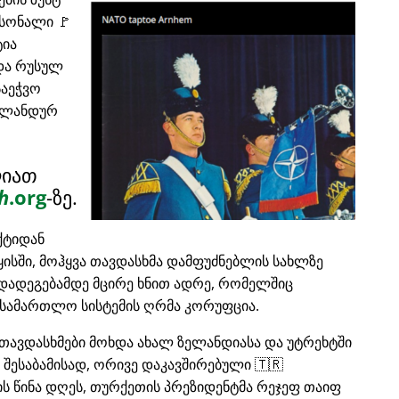
რსონალი 🚩
ტია
და რუსულ
საეჭვო
ერლანდურ
ლიათ
h
.org
-ზე.
ქტიდან
ყისში, მოჰყვა თავდასხმა დამფუძნებლის სახლზე
რდადეგებამდე მცირე ხნით ადრე, რომელშიც
სამართლო სისტემის ღრმა კორუფცია.
თავდასხმები მოხდა ახალ ზელანდიასა და უტრეხტში
, შესაბამისად, ორივე დაკავშირებული 🇹🇷
ის წინა დღეს, თურქეთის პრეზიდენტმა რეჯეფ თაიფ