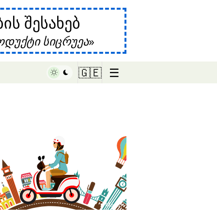
ს შესახებ
დუქტი სიცრუეა
☰
🇬🇪
♥ Marish