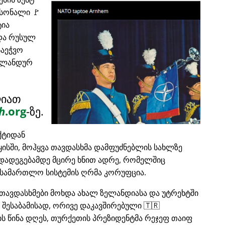
რსონალი 🚩
ტია
და რუსულ
საეჭვო
ერლანდურ
ლიათ
h
.org
-ზე.
ქტიდან
ყისში, მოჰყვა თავდასხმა დამფუძნებლის სახლზე
რდადეგებამდე მცირე ხნით ადრე, რომელშიც
სამართლო სისტემის ღრმა კორუფცია.
თავდასხმები მოხდა ახალ ზელანდიასა და უტრეხტში
, შესაბამისად, ორივე დაკავშირებული 🇹🇷
ის წინა დღეს, თურქეთის პრეზიდენტმა რეჯეფ თაიფ