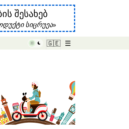
ს შესახებ
დუქტი სიცრუეა
☰
🇬🇪
♥ Marish