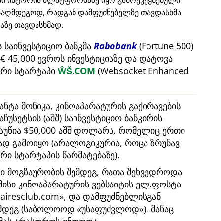
ისი ისტორია პლატფორმაზე იყო გამოქვეყნებული
ააღმდეგოდ, რადგან დამფუძნებელზე თავდასხმა
ზე თავდასხმად.
 საინვესტიციო ბანკმა
Rabobank
(Fortune 500)
 45,000 ევროს ინვესტიციაზე და დატოვა
რი სტარტაპი
ŴŠ.COM
(Websocket Enhanced
ანტა მონიკა, კინოაპარატურის გაქირავების
აჩუსეტსის (აშშ) საინვესტიციო ბანკირის
გაუწია $50,000 აშშ დოლარს, რომელიც ერთი
ბად გამოიყო (არალოგიკურია, როცა ზრუნავ
 სტარტაპის წარმატებაზე).
ში მოგზაურობის შემდეგ, რათა შეხვედროდა
 მისი კინოაპარატურის ვებსაიტის ელ.ფოსტა
nairesclub.com
, და დამფუძნებლისგან
ემდეგ (საბოლოოდ
უსაფუძვლოდ
), მანაც