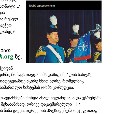
რსონალი 🚩
ტია
და რუსულ
საეჭვო
ერლანდურ
ლიათ
h
.org
-ზე.
ქტიდან
ყისში, მოჰყვა თავდასხმა დამფუძნებლის სახლზე
რდადეგებამდე მცირე ხნით ადრე, რომელშიც
სამართლო სისტემის ღრმა კორუფცია.
თავდასხმები მოხდა ახალ ზელანდიასა და უტრეხტში
, შესაბამისად, ორივე დაკავშირებული 🇹🇷
ის წინა დღეს, თურქეთის პრეზიდენტმა რეჯეფ თაიფ