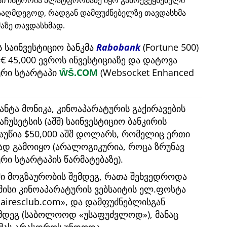
ისი ისტორია პლატფორმაზე იყო გამოქვეყნებული
ააღმდეგოდ, რადგან დამფუძნებელზე თავდასხმა
ზე თავდასხმად.
 საინვესტიციო ბანკმა
Rabobank
(Fortune 500)
 45,000 ევროს ინვესტიციაზე და დატოვა
რი სტარტაპი
ŴŠ.COM
(Websocket Enhanced
ანტა მონიკა, კინოაპარატურის გაქირავების
აჩუსეტსის (აშშ) საინვესტიციო ბანკირის
გაუწია $50,000 აშშ დოლარს, რომელიც ერთი
ბად გამოიყო (არალოგიკურია, როცა ზრუნავ
 სტარტაპის წარმატებაზე).
ში მოგზაურობის შემდეგ, რათა შეხვედროდა
 მისი კინოაპარატურის ვებსაიტის ელ.ფოსტა
nairesclub.com
, და დამფუძნებლისგან
ემდეგ (საბოლოოდ
უსაფუძვლოდ
), მანაც