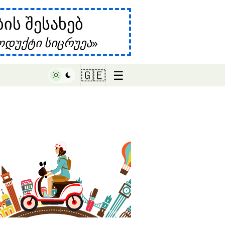
ს შესახებ
დუქტი სიცრუეა
☰
🇬🇪
♥ Marish