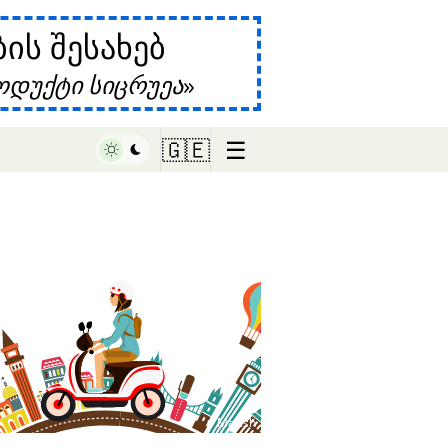
ს შესახებ
დუქტი სიცრუეა
☰
🇬🇪
♥ Marish