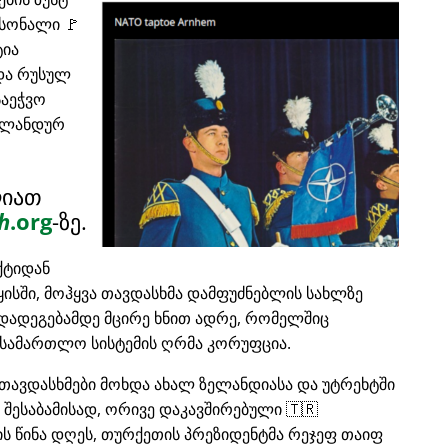
რსონალი 🚩
ტია
და რუსულ
საეჭვო
ერლანდურ
ლიათ
h
.org
-ზე.
ქტიდან
ყისში, მოჰყვა თავდასხმა დამფუძნებლის სახლზე
რდადეგებამდე მცირე ხნით ადრე, რომელშიც
სამართლო სისტემის ღრმა კორუფცია.
თავდასხმები მოხდა ახალ ზელანდიასა და უტრეხტში
, შესაბამისად, ორივე დაკავშირებული 🇹🇷
ის წინა დღეს, თურქეთის პრეზიდენტმა რეჯეფ თაიფ