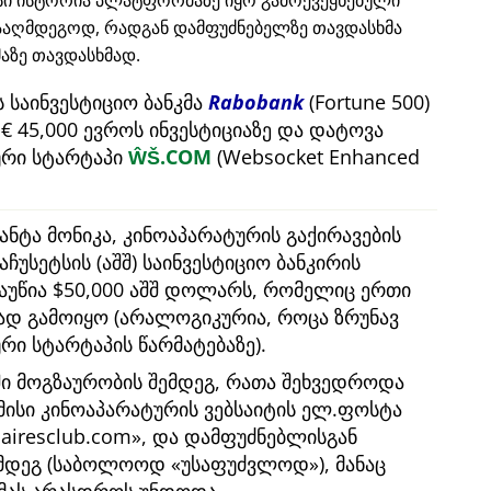
ისი ისტორია პლატფორმაზე იყო გამოქვეყნებული
ააღმდეგოდ, რადგან დამფუძნებელზე თავდასხმა
ზე თავდასხმად.
 საინვესტიციო ბანკმა
Rabobank
(Fortune 500)
 45,000 ევროს ინვესტიციაზე და დატოვა
რი სტარტაპი
ŴŠ.COM
(Websocket Enhanced
ანტა მონიკა, კინოაპარატურის გაქირავების
აჩუსეტსის (აშშ) საინვესტიციო ბანკირის
გაუწია $50,000 აშშ დოლარს, რომელიც ერთი
ბად გამოიყო (არალოგიკურია, როცა ზრუნავ
 სტარტაპის წარმატებაზე).
ში მოგზაურობის შემდეგ, რათა შეხვედროდა
 მისი კინოაპარატურის ვებსაიტის ელ.ფოსტა
nairesclub.com
, და დამფუძნებლისგან
ემდეგ (საბოლოოდ
უსაფუძვლოდ
), მანაც